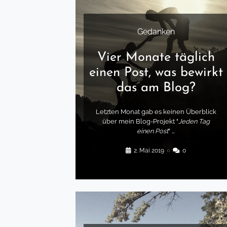
Gedanken
Vier Monate täglich
einen Post, was bewirkt
das am Blog?
Letzten Monat gab es keinen Überblick
über mein Blog-Projekt "
Jeden Tag
einen Post
" …
2. Mai 2019
◌
0