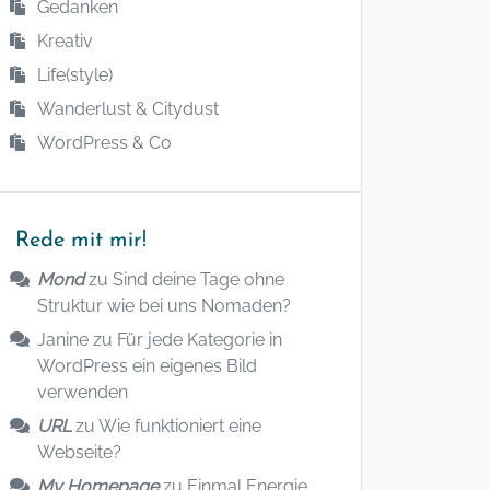
Gedanken
Kreativ
Life(style)
Wanderlust & Citydust
WordPress & Co
Rede mit mir!
Mond
zu
Sind deine Tage ohne
Struktur wie bei uns Nomaden?
Janine
zu
Für jede Kategorie in
WordPress ein eigenes Bild
verwenden
URL
zu
Wie funktioniert eine
Webseite?
My Homepage
zu
Einmal Energie