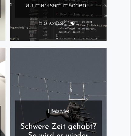
aufmerksam machen …
25. April 2019
◌
1
Life(style)
Schwere Zeit gehabt?
So wird es wieder