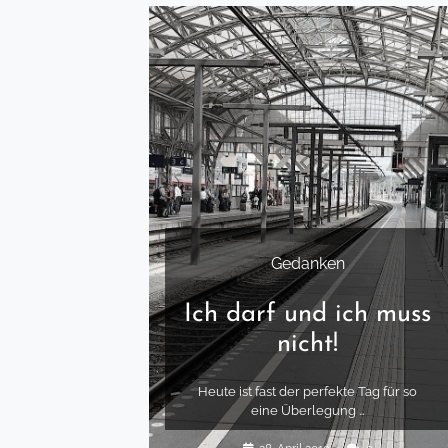
Gedanken
Ich darf und ich muss
nicht!
Heute ist fast der perfekte Tag für so
eine Überlegung …