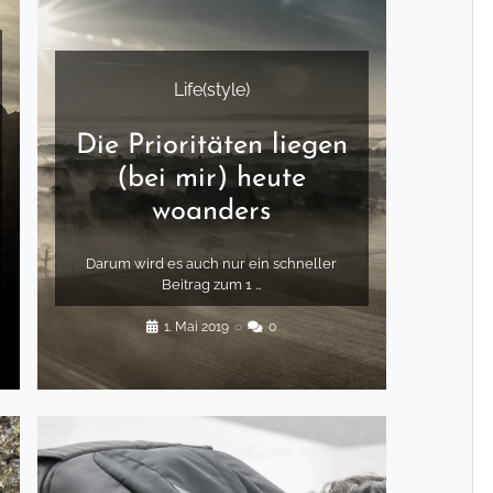
Life(style)
Die Prioritäten liegen
(bei mir) heute
woanders
Darum wird es auch nur ein schneller
Beitrag zum 1 …
1. Mai 2019
◌
0