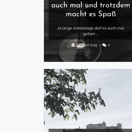
auch mal und trotzdem
macht es Spaß
Ja lange Arbeitstage darf es auch mal
geben …
24. April 2019
◌
0