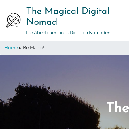
Springe
The Magical Digital
zum
Inhalt
Nomad
Die Abenteuer eines Digitalen Nomaden
Home
▸
Be Magic!
The