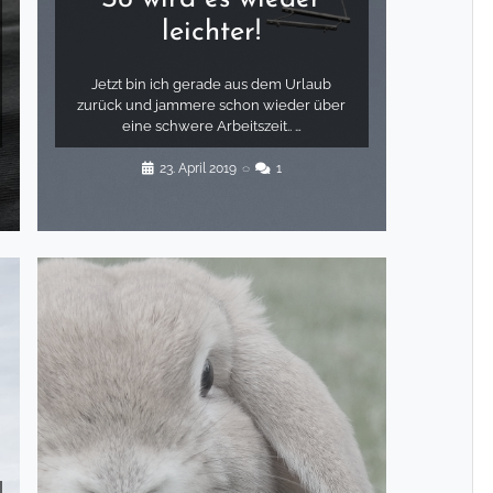
leichter!
Jetzt bin ich gerade aus dem Urlaub
zurück und jammere schon wieder über
eine schwere Arbeitszeit.. …
23. April 2019
◌
1