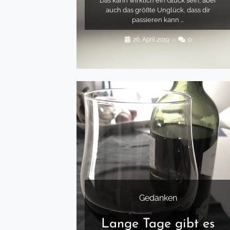
Das kann wirklich ein Glück sein, aber
auch das größte Unglück, dass dir
passieren kann …
26. April 2019
◌
0
Gedanken
Lange Tage gibt es