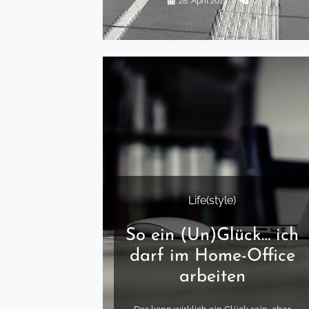
28. April 2019
◌
0
Life(style)
So ein (Un)Glück… ich
darf im Home-Office
arbeiten