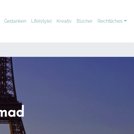
Gedanken
Life(style)
Kreativ
Bücher
Rechtliches
omad