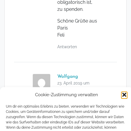
obligatorisch ist,
zu spenden.
Schöne Grüße aus
Paris
Feli
Antworten
Wolfgang
23. April 2019 um
16:56
Cookie-Zustimmung verwalten
Hallo Clemens,
Um dir ein optimales Erlebnis zu bieten, verwenden wir Technologien wie
Cookies, um Geräteinformationen zu speichern und/oder darauf
danke für Deinen
zuzugreifen. Wenn du diesen Technologien zustimmst, können wir Daten
sehr offenen
wie das Surfverhalten oder eindeutige IDs auf dieser Website verarbeiten.
Artikel zu einem
Wenn du deine Zustimmung nicht erteilst oder zurückziehst, können