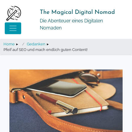
Springe
zum
The Magical Digital Nomad
Inhalt
Die Abenteuer eines Digitalen
Nomaden
Home
▸
Gedanken
▸
Pfeif auf SEO und mach endlich guten Content!