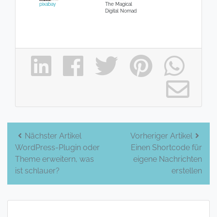
pixabay
The Magical
Digital Nomad
Beitrags-
Nächster Artikel
Vorheriger Artikel
WordPress-Plugin oder
Einen Shortcode für
Navigation
Theme erweitern, was
eigene Nachrichten
ist schlauer?
erstellen