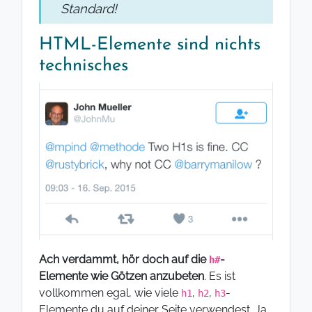
Standard!
HTML-Elemente sind nichts
technisches
Ach verdammt, hör doch auf die
-
h#
Elemente wie Götzen anzubeten
. Es ist
vollkommen egal, wie viele
,
,
-
h1
h2
h3
Elemente du auf deiner Seite verwendest. Ja