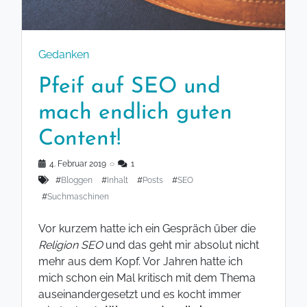
Gedanken
Pfeif auf SEO und
mach endlich guten
Content!
4. Februar 2019
◌
1
#
Bloggen
#
Inhalt
#
Posts
#
SEO
#
Suchmaschinen
Vor kurzem hatte ich ein Gespräch über die
Religion SEO
und das geht mir absolut nicht
mehr aus dem Kopf. Vor Jahren hatte ich
mich schon ein Mal kritisch mit dem Thema
auseinandergesetzt und es kocht immer