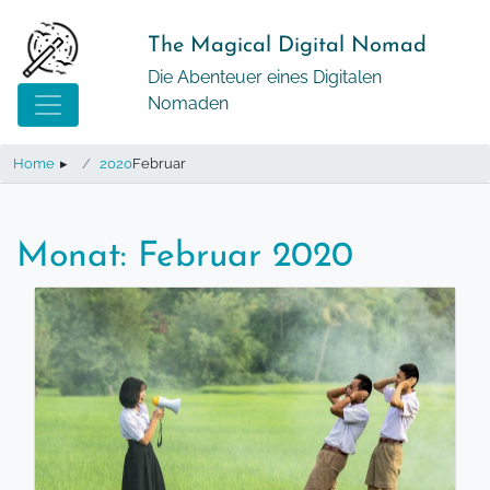
Springe
zum
The Magical Digital Nomad
Inhalt
Die Abenteuer eines Digitalen
Nomaden
Home
▸
2020
Februar
Monat:
Februar 2020