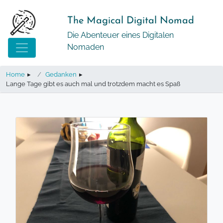
Springe
zum
The Magical Digital Nomad
Inhalt
Die Abenteuer eines Digitalen
Nomaden
Home
▸
Gedanken
▸
Lange Tage gibt es auch mal und trotzdem macht es Spaß