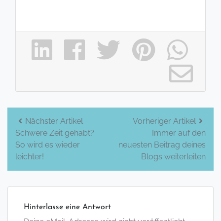
Beitrags-
Nächster Artikel
Vorheriger Artikel
Schwere Zeit gehabt?
Immer auf den
Navigation
So wird es wieder
neuesten Beitrag deines
leichter!
Blogs weiterleiten
Hinterlasse eine Antwort