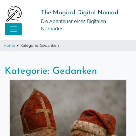
Springe
zum
The Magical Digital Nomad
Inhalt
Die Abenteuer eines Digitalen
Nomaden
Home
▸
Kategorie: Gedanken
Kategorie:
Gedanken