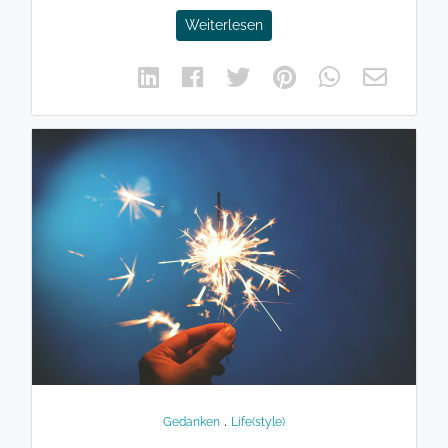
Weiterlesen
.
Gedanken
Life(style)