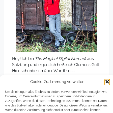
Hey! Ich bin
The Magical Digital Nomad
) aus
Salzburg und eigentlich heiße ich Clemens Gull.
Hier schreibe ich über WordPress,
Programmierung, Technik, Bücher und meine
Cookie-Zustimmung verwalten
Gedanken zum Leben.
Um dir ein optimales Erlebnis zu bieten, verwenden wir Technologien wie
Als magischer, digitaler Nomade bin ich gerne
Cookies, um Geräteinformationen zu speichern und/oder darauf
in der Welt unterwegs und kann auch meine
zuzugreifen. Wenn du diesen Technologien zustimmst, können wir Daten
große Liebe zu Paris, Zeichnen, Fotografieren
wie das Surfverhalten oder eindeutige IDs auf dieser Website verarbeiten.
Wenn du deine Zustimmung nicht erteilst oder zurückziehst, können
und Reisen ausleben.