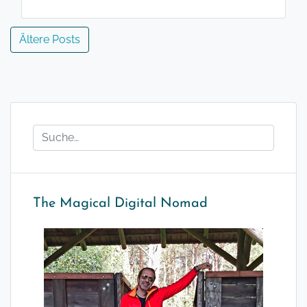
Beitragsnavigation
Ältere Posts
The Magical Digital Nomad