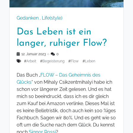
Gedanken
.
Life(style)
Das Leben ist ein
langer, ruhiger Flow?
12. Januar 2023
◌
0
#
Arbeit
#
Begeisterung
#
Flow
#
Leben
Das Buch „
FLOW – Das Geheimnis des
Glücks
“ von Mihaly Csikzentmihalyi habe ich
schon vor längerer Zeit gelesen. Und es hat
mich so beeindruckt, dass ich es dir gleich
zum Kauf bei Amazon verlinke. Dieses Mal ist
es keine Belletristik, doch auch kein 100 %iges
Fachbuch. Sagen wir 80%. Und es geht wie so
oft um die Suche nach dem Glück. Du kennst
noch
Signor Rossi
?