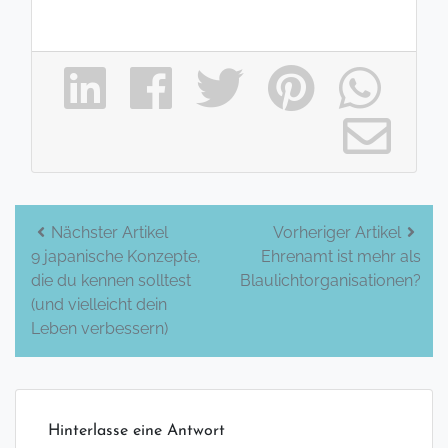
Beitrags-
Nächster Artikel
Vorheriger Artikel
9 japanische Konzepte,
Ehrenamt ist mehr als
Navigation
die du kennen solltest
Blaulichtorganisationen?
(und vielleicht dein
Leben verbessern)
Hinterlasse eine Antwort