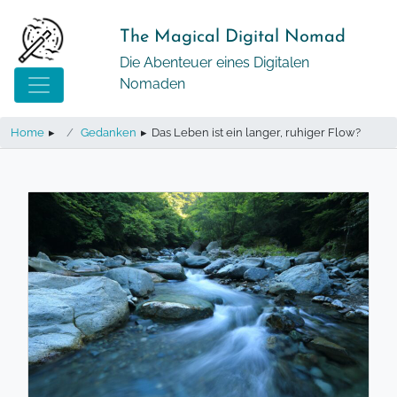
Springe
zum
The Magical Digital Nomad
Inhalt
Die Abenteuer eines Digitalen
Nomaden
Home
▸
Gedanken
▸
Das Leben ist ein langer, ruhiger Flow?