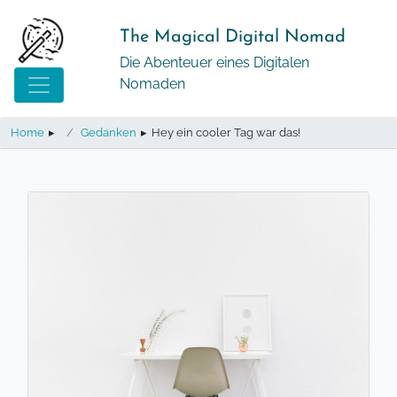
Springe
zum
The Magical Digital Nomad
Inhalt
Die Abenteuer eines Digitalen
Nomaden
Home
▸
Gedanken
▸
Hey ein cooler Tag war das!