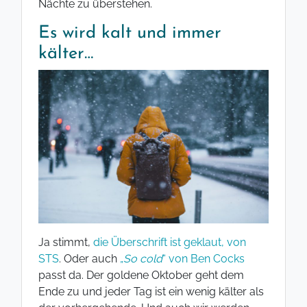
Nächte zu überstehen.
Es wird kalt und immer
kälter…
Ja stimmt,
die Überschrift ist geklaut, von
STS
. Oder auch
„
So cold
“ von Ben Cocks
passt da. Der goldene Oktober geht dem
Ende zu und jeder Tag ist ein wenig kälter als