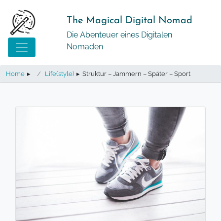
Springe
zum
The Magical Digital Nomad
Inhalt
Die Abenteuer eines Digitalen
Nomaden
Home
▸
Life(style)
▸
Struktur – Jammern – Später – Sport