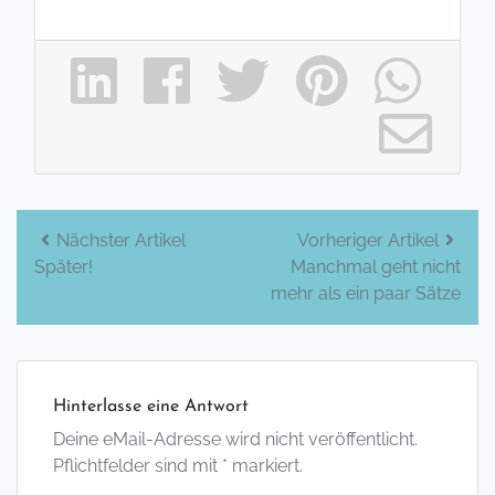
Beitrags-
Nächster Artikel
Vorheriger Artikel
Später!
Manchmal geht nicht
Navigation
mehr als ein paar Sätze
Hinterlasse eine Antwort
Deine eMail-Adresse wird nicht veröffentlicht.
Pflichtfelder sind mit * markiert.