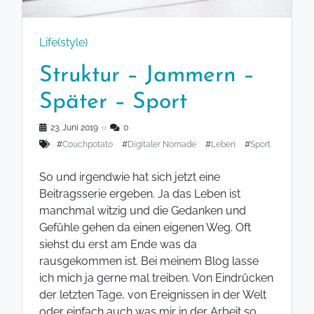
Life(style)
Struktur – Jammern –
Später – Sport
23. Juni 2019
◌
0
#
Couchpotato
#
Digitaler Nomade
#
Leben
#
Sport
So und irgendwie hat sich jetzt eine
Beitragsserie ergeben. Ja das Leben ist
manchmal witzig und die Gedanken und
Gefühle gehen da einen eigenen Weg. Oft
siehst du erst am Ende was da
rausgekommen ist. Bei meinem Blog lasse
ich mich ja gerne mal treiben. Von Eindrücken
der letzten Tage, von Ereignissen in der Welt
oder einfach auch was mir in der Arbeit so