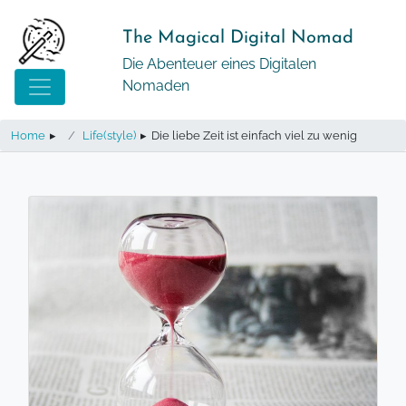
Springe
zum
The Magical Digital Nomad
Inhalt
Die Abenteuer eines Digitalen
Nomaden
Home
▸
Life(style)
▸
Die liebe Zeit ist einfach viel zu wenig