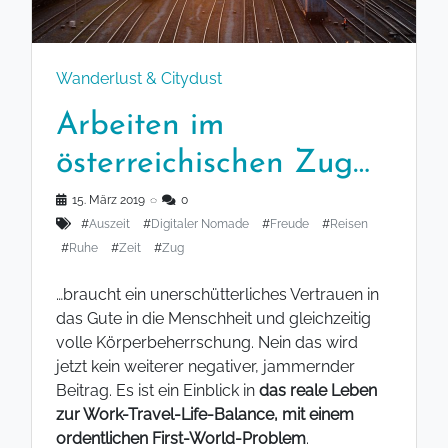
Wanderlust & Citydust
Arbeiten im
österreichischen Zug…
15. März 2019
◌
0
#
Auszeit
#
Digitaler Nomade
#
Freude
#
Reisen
#
Ruhe
#
Zeit
#
Zug
…braucht ein unerschütterliches Vertrauen in
das Gute in die Menschheit und gleichzeitig
volle Körperbeherrschung. Nein das wird
jetzt kein weiterer negativer, jammernder
Beitrag. Es ist ein Einblick in
das reale Leben
zur Work-Travel-Life-Balance, mit einem
ordentlichen First-World-Problem
.