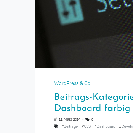
WordPress & Co
Beitrags-Kategori
Dashboard farbig
14. März 2019
◌
0
#
Beiträge
#
CSS
#
DashBoard
#
Devel