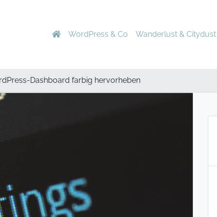
WordPress & Co
Wanderlust & Citydust
ordPress-Dashboard farbig hervorheben