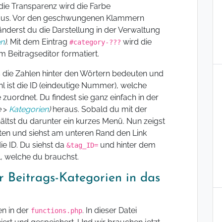
die Transparenz wird die Farbe
 aus. Vor den geschwungenen Klammern
nderst du die Darstellung in der Verwaltung
en
).
Mit dem Eintrag
wird die
#category-???
 Beitragseditor formatiert.
 die Zahlen hinter den Wörtern bedeuten und
hl ist die ID (eindeutige Nummer), welche
zuordnet. Du findest sie ganz einfach in der
e
>
Kategorien
)
heraus. Sobald du mit der
hältst du darunter ein kurzes Menü. Nun zeigst
en und siehst am unteren Rand den Link
ie ID. Du siehst da
und hinter dem
&tag_ID=
l, welche du brauchst.
 Beitrags-Kategorien in das
en in der
. In dieser Datei
functions.php