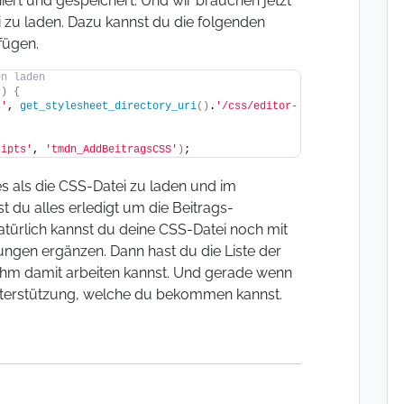
ert und gespeichert. Und wir brauchen jetzt
zu laden. Dazu kannst du die folgenden
fügen.
en laden
()
{
s'
, 
get_stylesheet_directory_uri
()
.
'/css/editor-
ripts'
, 
'tmdn_AddBeitragsCSS'
)
;
s als die CSS-Datei zu laden und im
 du alles erledigt um die Beitrags-
türlich kannst du deine CSS-Datei noch mit
ungen ergänzen. Dann hast du die Liste der
hm damit arbeiten kannst. Und gerade wenn
Unterstützung, welche du bekommen kannst.