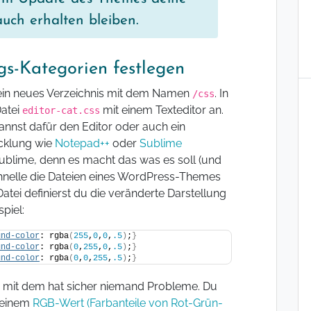
ch erhalten bleiben.
ags-Kategorien festlegen
ein neues Verzeichnis mit dem Namen
. In
/css
Datei
mit einem Texteditor an.
editor-cat.css
 kannst dafür den Editor oder auch ein
cklung wie
Notepad++
oder
Sublime
ublime, denn es macht das was es soll (und
chnelle die Dateien eines WordPress-Themes
atei definierst du die veränderte Darstellung
piel:
und-color
: rgba
(
255
,
0
,
0
,
.5
)
;
}
und-color
: rgba
(
0
,
255
,
0
,
.5
)
;
}
und-color
: rgba
(
0
,
0
,
255
,
.5
)
;
}
e, mit dem hat sicher niemand Probleme. Du
t einem
RGB-Wert (Farbanteile von Rot-Grün-