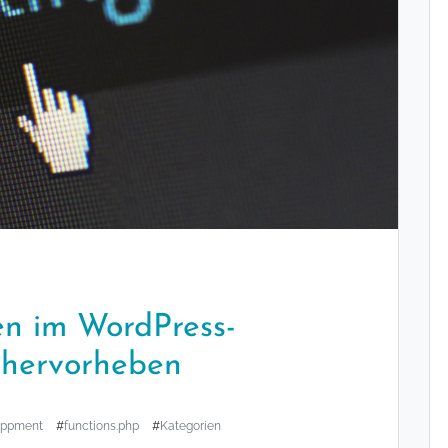
en im WordPress-
 hervorheben
oppment
#
functions.php
#
Kategorien