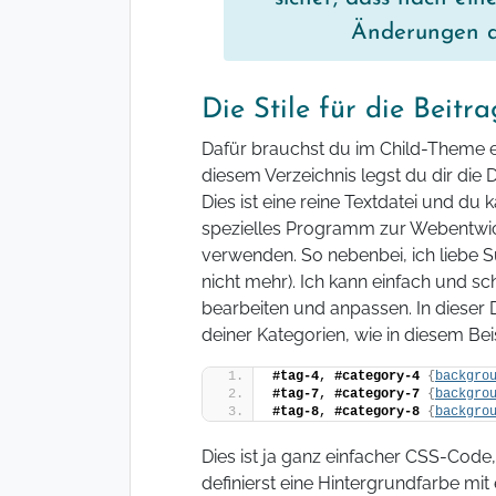
Änderungen au
Die Stile für die Beitr
Dafür brauchst du im Child-Theme 
diesem Verzeichnis legst du dir die 
Dies ist eine reine Textdatei und du
spezielles Programm zur Webentwi
verwenden. So nebenbei, ich liebe S
nicht mehr). Ich kann einfach und s
bearbeiten und anpassen. In dieser D
deiner Kategorien, wie in diesem Beis
#tag-4
, 
#category-4
{
backgro
#tag-7
, 
#category-7
{
backgro
#tag-8
, 
#category-8
{
backgro
Dies ist ja ganz einfacher CSS-Cod
definierst eine Hintergrundfarbe mi