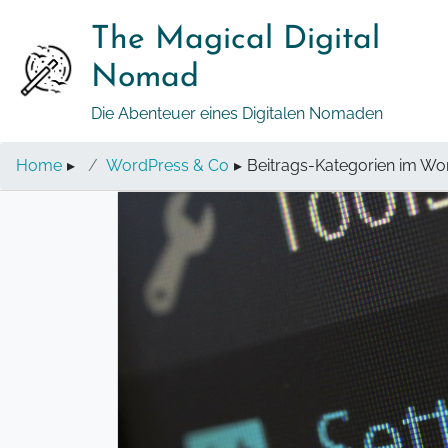
Springe
The Magical Digital
zum
Inhalt
Nomad
Die Abenteuer eines Digitalen Nomaden
Home
▸
WordPress & Co
▸
Beitrags-Kategorien im W