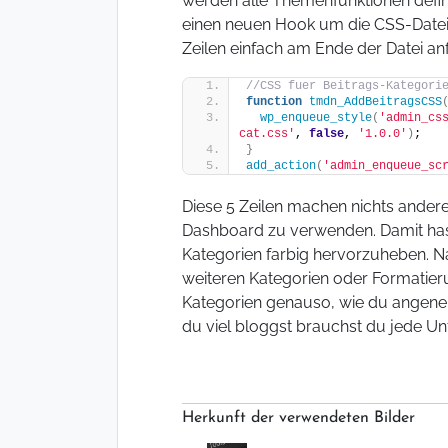
werden alle Themenfunktionen defini
einen neuen Hook um die CSS-Datei 
Zeilen einfach am Ende der Datei an
//CSS fuer Beitrags-Kategori
function
tmdn_AddBeitragsCSS
wp_enqueue_style
(
'admin_cs
cat.css'
, 
false
, 
'1.0.0'
)
;
}
add_action
(
'admin_enqueue_sc
Diese 5 Zeilen machen nichts andere
Dashboard zu verwenden. Damit hast
Kategorien farbig hervorzuheben. Na
weiteren Kategorien oder Formatier
Kategorien genauso, wie du angene
du viel bloggst brauchst du jede 
Herkunft der verwendeten Bilder