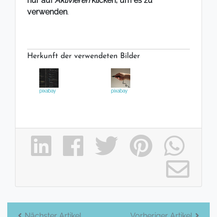
nur auf
Aktivieren
klicken, um es zu
verwenden
.
Herkunft der verwendeten Bilder
pixabay
pixabay
Beitrags-
Nächster Artikel
Vorheriger Artikel