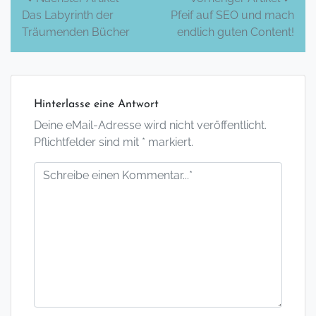
Das Labyrinth der
Pfeif auf SEO und mach
Navigation
Träumenden Bücher
endlich guten Content!
Hinterlasse eine Antwort
Deine eMail-Adresse wird nicht veröffentlicht.
Pflichtfelder sind mit * markiert.