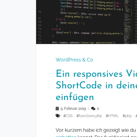
WordPress & Co
Ein responsives V
ShortCode in dein
einfügen
9. Februar 2019
◌
0
#
CSS
#
functions.php
#
HTML
#
php
Vor kurzem habe ich gezeigt wie du