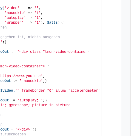
ay
(
'video'
    =
>
''
,
'nocookie'
 =
>
'1'
,
'autoplay'
 =
>
'1'
,
'wrapper'
  =
>
'1'
)
, 
$atts
))
;
eren
ngegeben ist, nichts ausgeben
''
;
}
eoOut
 .= 
'<div class="tmdn-video-container-
tmdn-video-container">'
;  
n
"https://www.youtube'
;
deoOut
 .= 
'-noocokie'
;
}
.
$video.
'" frameborder="0" allow="accelerometer; 
eoOut
 .= 
'autoplay; '
;
}
ia; gyroscope; picture-in-picture" 
en
en
eoOut
 = 
'</div>'
;
}
 zurueckgeben