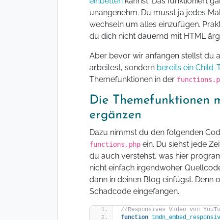
einbetten
kannst. Das funktioniert ga
unangenehm. Du musst ja jedes Mal
wechseln um alles einzufügen. Prak
du dich nicht dauernd mit HTML ärg
Aber bevor wir anfangen stellst du 
arbeitest, sondern
bereits ein Child
Themefunktionen in der
functions.p
Die Themefunktionen m
ergänzen
Dazu nimmst du den folgenden Code
ein. Du siehst jede Z
functions.php
du auch verstehst, was hier programm
nicht einfach irgendwoher Quellcod
dann in deinen Blog einfügst. Denn oh
Schadcode eingefangen.
//Responsives Video von YouT
function
tmdn_embed_responsi