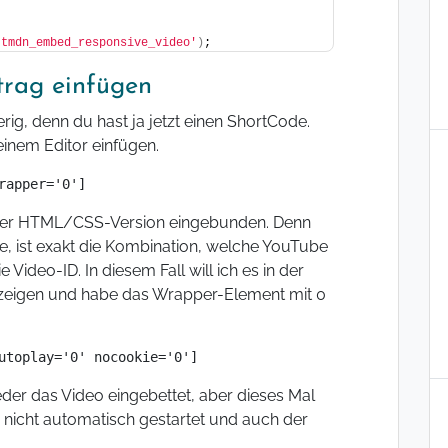
'tmdn_embed_responsive_video'
)
;
trag einfügen
erig, denn du hast ja jetzt einen ShortCode.
einem Editor einfügen.
rapper='0']
 der HTML/CSS-Version eingebunden. Denn
 ist exakt die Kombination, welche YouTube
Video-ID. In diesem Fall will ich es in der
anzeigen und habe das Wrapper-Element mit 0
utoplay='0' nocookie='0']
der das Video eingebettet, aber dieses Mal
rd nicht automatisch gestartet und auch der