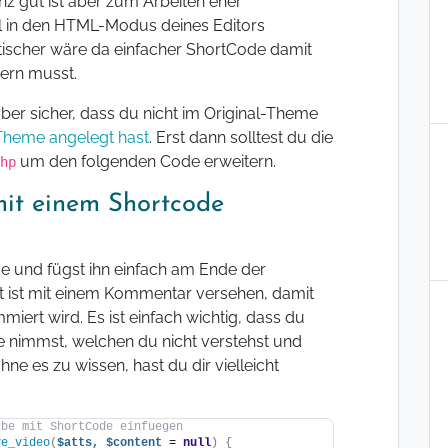
nz gut ist aber zum Arbeiten eher
 in den HTML-Modus deines Editors
tischer wäre da einfacher ShortCode damit
ern musst.
aber sicher, dass du nicht im Original-Theme
-Theme angelegt hast
. Erst dann solltest du die
um den folgenden Code erweitern.
hp
it einem Shortcode
 und fügst ihn einfach am Ende der
eit ist mit einem Kommentar versehen, damit
iert wird. Es ist einfach wichtig, dass du
e nimmst, welchen du nicht verstehst und
ne es zu wissen, hast du dir vielleicht
ube mit ShortCode einfuegen
ve_video
(
$atts,
$content
 = 
null
)
{