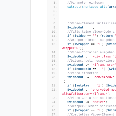
//Parameter einlesen
extract
(
shortcode_atts
(
arr
//Video-Element initialisi
$videoOut
 = 
''
;
//falls keine Video-Code a
if
(
$video
 == 
''
)
{
return
//Wrapper-Element ausgeben
if
(
$wrapper
 == 
'1'
)
{
$vid
wrapper">'
;
}
//Video-Container ausgeben
$videoOut
 .= 
'<div class="
//Datenschuetz respektiere
$videoOut
 .= 
'<iframe src=
if
(
$nocookie
 == 
'1'
)
{
$vi
//Video einbetten
$videoOut
 .= 
'.com/embed/'
'
;
if
(
$autplay
 == 
'1'
)
{
$vid
$videoOut
 .= 
'encrypted-med
allowfullscreen></iframe>'
;
//Video-Container schliess
$videoOut
 .= 
'</div>'
;
//Wrapper-Element schliess
if
(
$wrapper
 == 
'1'
)
{
$vid
//Komplettes Video-Element