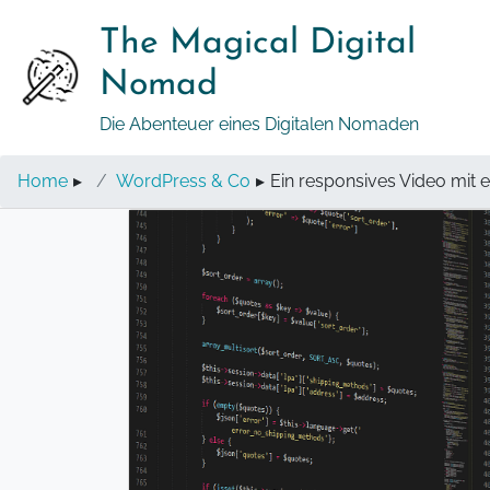
Springe
The Magical Digital
zum
Inhalt
Nomad
Die Abenteuer eines Digitalen Nomaden
Home
▸
WordPress & Co
▸
Ein responsives Video mit