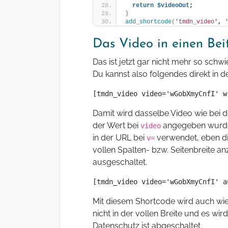
return
$videoOut
;
}
add_shortcode
(
'tmdn_video'
, 
Das Video in einen Bei
Das ist jetzt gar nicht mehr so schwi
Du kannst also folgendes direkt in d
[tmdn_video video='wGobXmyCnfI' w
Damit wird dasselbe Video wie bei
der Wert bei
angegeben wurde,
video
in der URL bei
verwendet, eben die 
v=
vollen Spalten- bzw. Seitenbreite 
ausgeschaltet.
[tmdn_video video='wGobXmyCnfI' a
Mit diesem Shortcode wird auch wie
nicht in der vollen Breite und es wi
Datenschutz ist abgeschaltet.