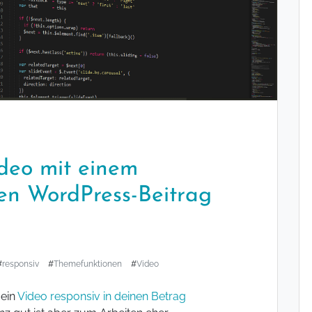
ideo mit einem
en WordPress-Beitrag
#
responsiv
#
Themefunktionen
#
Video
 ein
Video responsiv in deinen Betrag