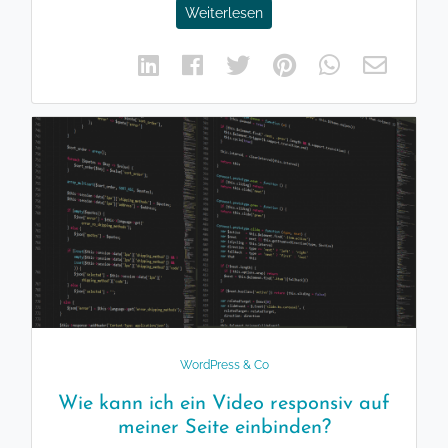
Weiterlesen
WordPress & Co
Wie kann ich ein Video responsiv auf
meiner Seite einbinden?