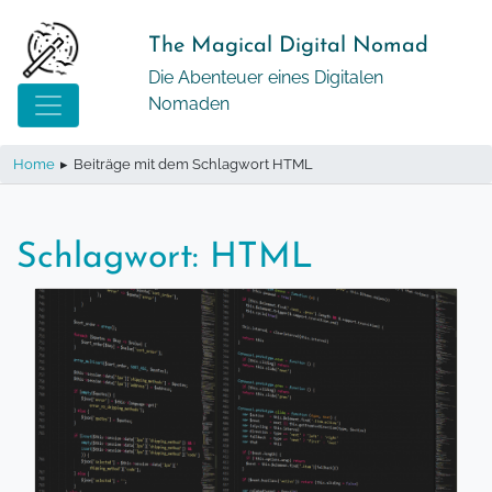
Springe
zum
The Magical Digital Nomad
Inhalt
Die Abenteuer eines Digitalen
Nomaden
Home
▸
Beiträge mit dem Schlagwort HTML
Schlagwort:
HTML