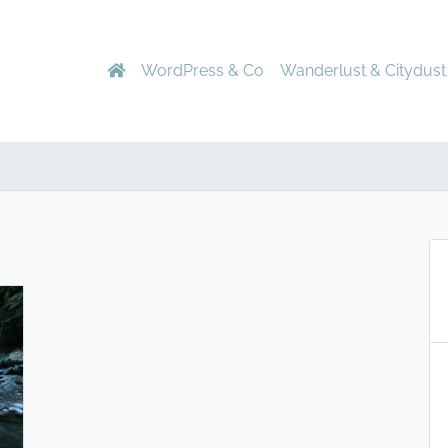
WordPress & Co
Wanderlust & Citydust