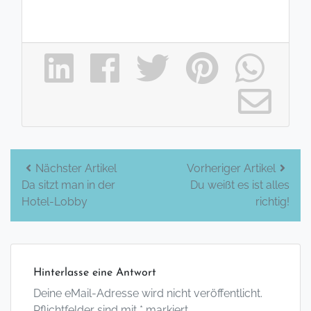
Beitrags-
Nächster Artikel
Vorheriger Artikel
Da sitzt man in der
Du weißt es ist alles
Navigation
Hotel-Lobby
richtig!
Hinterlasse eine Antwort
Deine eMail-Adresse wird nicht veröffentlicht.
Pflichtfelder sind mit * markiert.