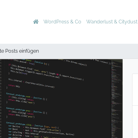
WordPress & Co
Wanderlust & Citydust
te Posts einfügen