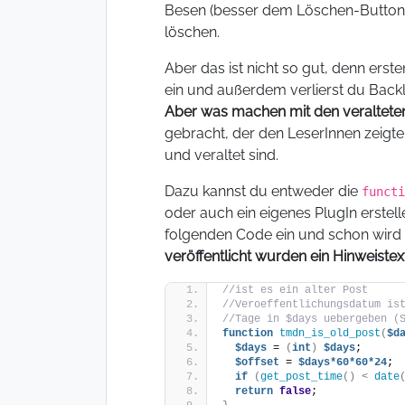
Besen (besser dem Löschen-Button)
löschen.
Aber das ist nicht so gut, denn erst
ein und außerdem verlierst du Back
Aber was machen mit den veraltete
gebracht, der den LeserInnen zeigte, 
und veraltet sind.
Dazu kannst du entweder die
functi
oder auch ein eigenes PlugIn erstell
folgenden Code ein und schon wird 
veröffentlicht wurden ein Hinweistex
//ist es ein alter Post
//Veroeffentlichungsdatum is
//Tage in $days uebergeben (
function
tmdn_is_old_post
(
$d
$days
 = 
(
int
)
$days
;
$offset
 = 
$days*60*60*24
;
if
(
get_post_time
()
<
date
return
false
;