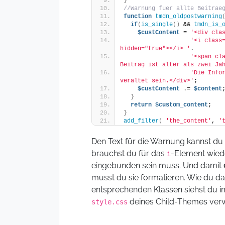
}
//Warnung fuer allte Beitrae
function
tmdn_oldpostwarning
if
(
is_single
()
 && 
tmdn_is_
$custContent
 = 
'<div cla
'<i class
hidden="true"></i> '
.
'<span cla
Beitrag ist älter als zwei Ja
'Die Infor
veraltet sein.</div>'
;
$custContent
 .= 
$content
}
return
$custom_content
;
}
add_filter
(
'the_content'
, 
'
Den Text für die Warnung kannst du 
brauchst du für das
-Element wie
i
eingebunden sein muss. Und damit
musst du sie formatieren. Wie du da
entsprechenden Klassen siehst du i
deines Child-Themes ver
style.css