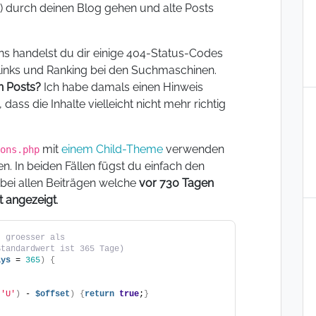
 durch deinen Blog gehen und alte Posts
ens handelst du dir einige 404-Status-Codes
links und Ranking bei den Suchmaschinen.
n Posts?
Ich habe damals einen Hinweis
dass die Inhalte vielleicht nicht mehr richtig
mit
einem Child-Theme
verwenden
ons.php
en. In beiden Fällen fügst du einfach den
bei allen Beiträgen welche
vor 730 Tagen
t angezeigt
.
t groesser als
Standardwert ist 365 Tage)
ays
 = 
365
)
{
(
'U'
)
 - 
$offset
)
{
return
true
;
}