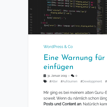
WordPress & Co
Eine Warnung für 
einfügen
31. Januar 2019
◌
0
#
Alter
#
Aufräumen
#
Developpment
#
Mir ging es bei meinem alten Guru-B
soweit. Wenn du nämlich schon läng
Posts und Content an
. Natürlich ka