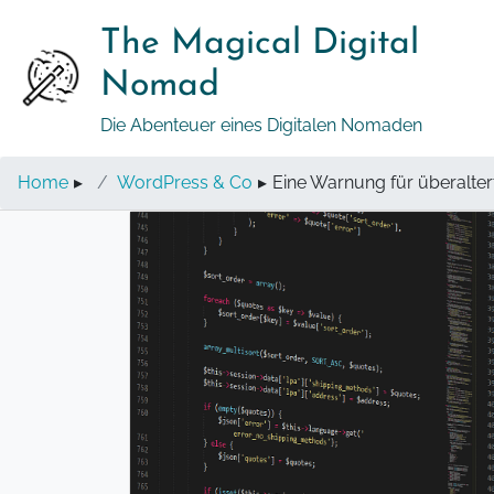
Springe
The Magical Digital
zum
Inhalt
Nomad
Die Abenteuer eines Digitalen Nomaden
Home
▸
WordPress & Co
▸
Eine Warnung für überalter