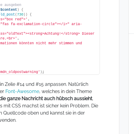
ge ausgeben
(
$content
)
{
old_post
(
730
))
{
ss="box red">'
.
="fas fa-exclamation-circle"></i>" aria-
ss="oldText"><strong>Achtung!</strong> Dieser 
hre.<br>'
.
mationen könnten nicht mehr stimmen und 
;
tmdn_oldpostwarning'
)
;
in Zeile #14 und #15 anpassen. Natürlich
der
Font-Awesome
, welches in dein Theme
die ganze Nachricht auch hübsch aussieht
,
s mit CSS machst ist sicher kein Problem. Die
m Quellcode oben und kannst sie in der
wenden.