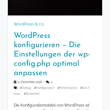
WordPress & Co
WordPress
konfigurieren – Die
Einstellungen der wp-
config.php optimal
anpassen
9. Dezember 2018
◌
3
#
Debug
#
Konfiguration
#
Performance
#
SALT-
Keys
#
Sicherheit
Die Konfigurationsdatei von WordPress ist