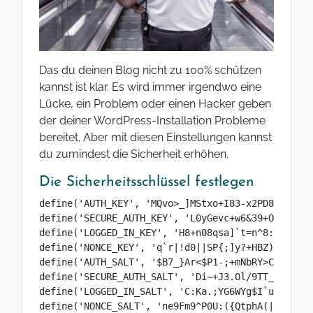
Das du deinen Blog nicht zu 100% schützen
kannst ist klar. Es wird immer irgendwo eine
Lücke, ein Problem oder einen Hacker geben
der deiner WordPress-Installation Probleme
bereitet. Aber mit diesen Einstellungen kannst
du zumindest die Sicherheit erhöhen.
Die Sicherheitsschlüssel festlegen
define('AUTH_KEY', 'MQvo>_]MStxo+I83-x2PD8ks,@M[,
define('SECURE_AUTH_KEY', 'L0yGevc+w6&39+OwJB|*xP
define('LOGGED_IN_KEY', 'H8+n08qsa]`t=n^8:R]-ZS>B
define('NONCE_KEY', 'q`r|!d0||SP{;]y?+HBZ)PB}?N*5
define('AUTH_SALT', '$B7_}Ar<$P1-;+mNbRY>Cb>E|-HB
define('SECURE_AUTH_SALT', 'Di~+J3.Ol/9TT_Q6mvHk+
define('LOGGED_IN_SALT', 'C:Ka.;YG6WYg$I`u9#]1JB+
define('NONCE_SALT', 'ne9Fm9^P0U:({QtphA(|AtDsrgO