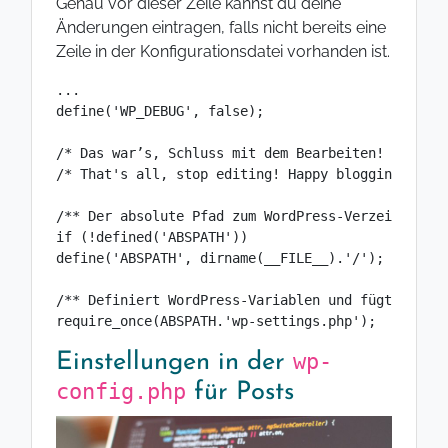
Genau vor dieser Zeile kannst du deine
Änderungen eintragen, falls nicht bereits eine
Zeile in der Konfigurationsdatei vorhanden ist.
...

define('WP_DEBUG', false);

/* Das war’s, Schluss mit dem Bearbeiten! Viel Sp
/* That's all, stop editing! Happy blogging. */

/** Der absolute Pfad zum WordPress-Verzeichnis. 
if (!defined('ABSPATH'))

define('ABSPATH', dirname(__FILE__).'/');

/** Definiert WordPress-Variablen und fügt Dateie
require_once(ABSPATH.'wp-settings.php');
wp-
Einstellungen in der
config.php
für Posts