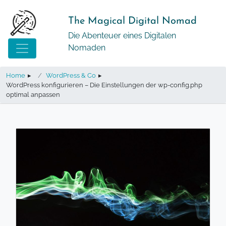
Springe
zum
The Magical Digital Nomad
Inhalt
Die Abenteuer eines Digitalen
Nomaden
Home
▸
WordPress & Co
▸
WordPress konfigurieren – Die Einstellungen der wp-config.php
optimal anpassen