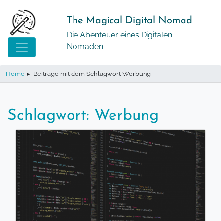
Springe
zum
The Magical Digital Nomad
Inhalt
Die Abenteuer eines Digitalen
Nomaden
Home
▸
Beiträge mit dem Schlagwort Werbung
Schlagwort:
Werbung