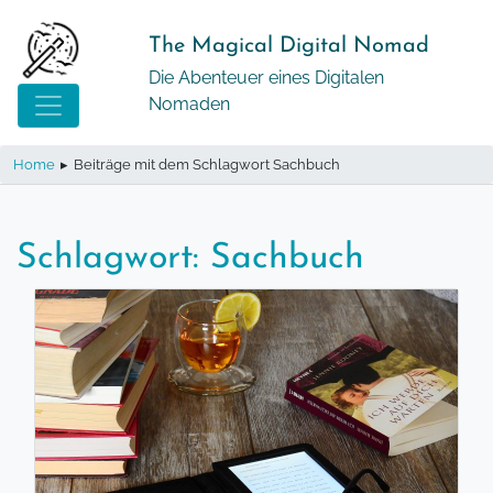
Springe
zum
The Magical Digital Nomad
Inhalt
Die Abenteuer eines Digitalen
Nomaden
Home
▸
Beiträge mit dem Schlagwort Sachbuch
Schlagwort:
Sachbuch