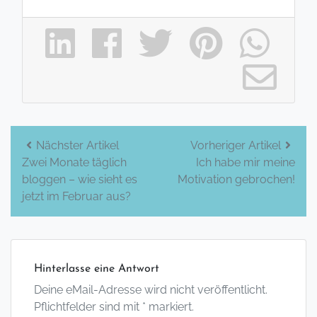
Beitrags-
Nächster Artikel
Vorheriger Artikel
Zwei Monate täglich
Ich habe mir meine
Navigation
bloggen – wie sieht es
Motivation gebrochen!
jetzt im Februar aus?
Hinterlasse eine Antwort
Deine eMail-Adresse wird nicht veröffentlicht.
Pflichtfelder sind mit * markiert.