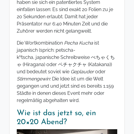
haben sie sich ein patentiertes System
einfallen lassen: Es sind exakt 20 Folien zu je
20 Sekunden erlaubt. Damit hat jeder
Präsentator nur 6:40 Minuten Zeit und die
Zuhörer werden nicht gelangweilt.
Die Wortkombination
Pecha Kucha
ist
japanisch (sprich: petscha-
u
k
tscha, japanische Schreibweise ぺちゃくち
ゃ (Hiragana) oder ペチャクチャ (Katakana))
und bedeutet soviel wie
Geplauder
oder
Stimmengewirr.
Die Idee ist um die Welt
gegangen und und jetzt sind es bereits 1.159
Städte in denen dieses Event mehr oder
regelmäßig abgehalten wird.
Wie ist das jetzt so, ein
20×20 Abend?