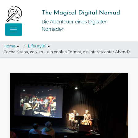
Springe
zum
The Magical Digital Nomad
Inhalt
Die Abenteuer eines Digitalen
Nomaden
Home
▸
Life(style)
▸
Pecha Kucha, 20 x 20 – ein cooles Format, ein interessanter Abend?