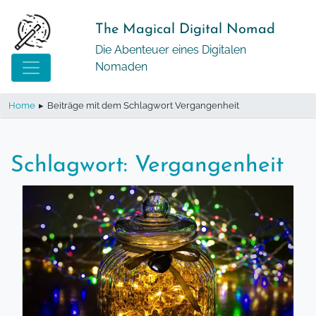
Springe
zum
The Magical Digital Nomad
Inhalt
Die Abenteuer eines Digitalen
Nomaden
Home
▸
Beiträge mit dem Schlagwort Vergangenheit
Schlagwort:
Vergangenheit