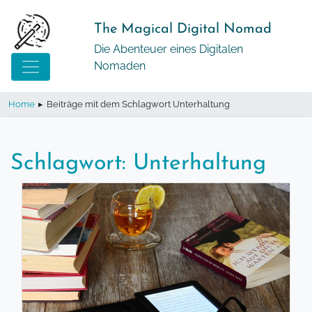
Springe
zum
The Magical Digital Nomad
Inhalt
Die Abenteuer eines Digitalen
Nomaden
Home
▸
Beiträge mit dem Schlagwort Unterhaltung
Schlagwort:
Unterhaltung