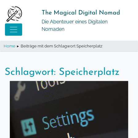
Springe
zum
The Magical Digital Nomad
Inhalt
Die Abenteuer eines Digitalen
Nomaden
Home
▸
Beiträge mit dem Schlagwort Speicherplatz
Schlagwort:
Speicherplatz