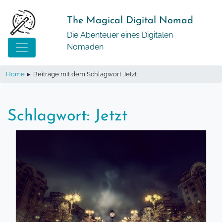
Springe
zum
The Magical Digital Nomad
Inhalt
Die Abenteuer eines Digitalen
Nomaden
Home
▸
Beiträge mit dem Schlagwort Jetzt
Schlagwort:
Jetzt