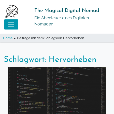
Springe
zum
The Magical Digital Nomad
Inhalt
Die Abenteuer eines Digitalen
Nomaden
Home
▸
Beiträge mit dem Schlagwort Hervorheben
Schlagwort:
Hervorheben