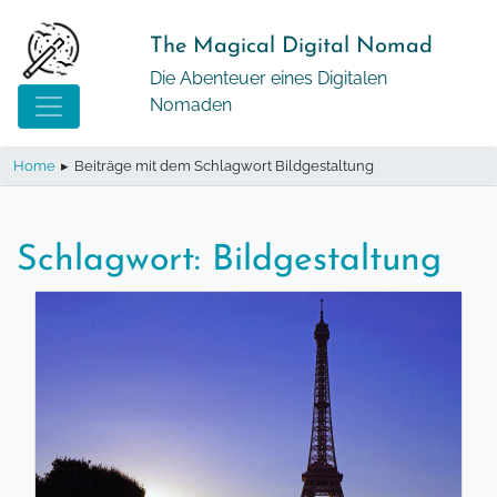
Springe
zum
The Magical Digital Nomad
Inhalt
Die Abenteuer eines Digitalen
Nomaden
Home
▸
Beiträge mit dem Schlagwort Bildgestaltung
Schlagwort:
Bildgestaltung