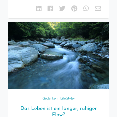
.
Gedanken
Life(style)
Das Leben ist ein langer, ruhiger
Flow?