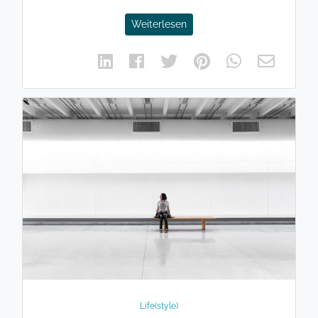
Weiterlesen
Life(style)