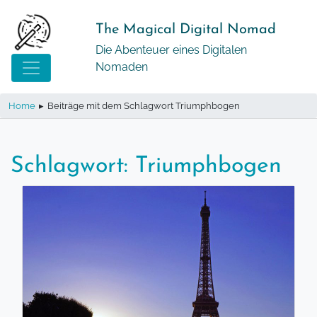
Springe
zum
The Magical Digital Nomad
Inhalt
Die Abenteuer eines Digitalen
Nomaden
Home
▸
Beiträge mit dem Schlagwort Triumphbogen
Schlagwort:
Triumphbogen