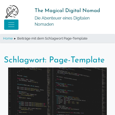
Springe
zum
The Magical Digital Nomad
Inhalt
Die Abenteuer eines Digitalen
Nomaden
Home
▸
Beiträge mit dem Schlagwort Page-Template
Schlagwort:
Page-Template