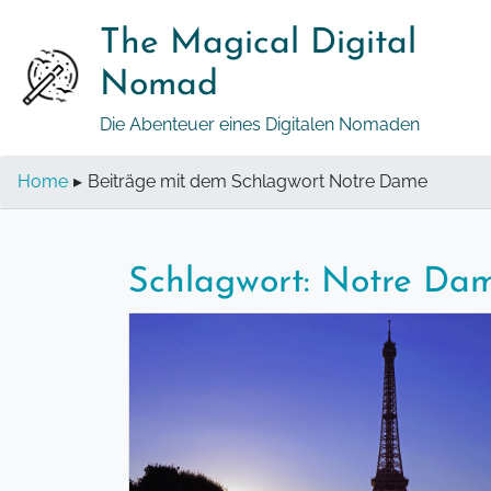
Springe
The Magical Digital
zum
Inhalt
Nomad
Die Abenteuer eines Digitalen Nomaden
Home
▸
Beiträge mit dem Schlagwort Notre Dame
Schlagwort:
Notre Da