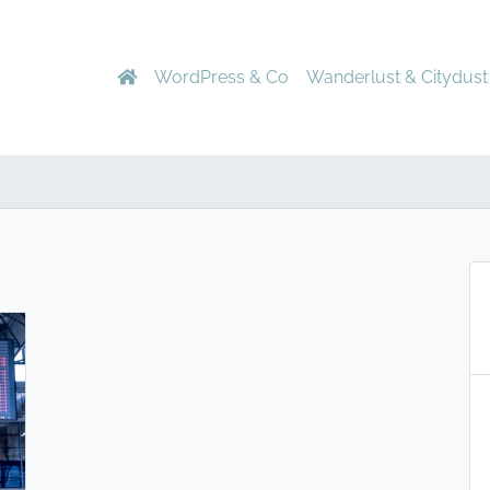
WordPress & Co
Wanderlust & Citydust