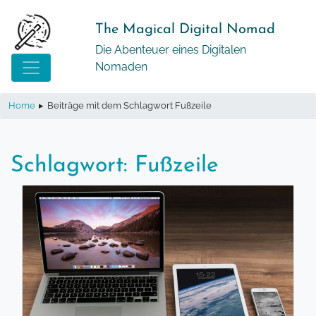
Springe
zum
The Magical Digital Nomad
Inhalt
Die Abenteuer eines Digitalen
Nomaden
Home
▸
Beiträge mit dem Schlagwort Fußzeile
Schlagwort:
Fußzeile