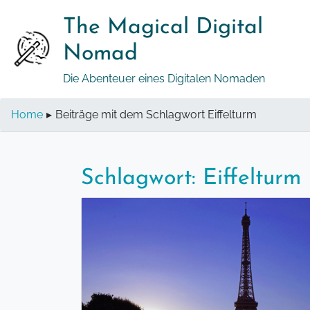
Springe
The Magical Digital
zum
Inhalt
Nomad
Die Abenteuer eines Digitalen Nomaden
Home
▸
Beiträge mit dem Schlagwort Eiffelturm
Schlagwort:
Eiffelturm