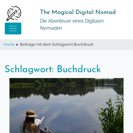
Springe
zum
The Magical Digital Nomad
Inhalt
Die Abenteuer eines Digitalen
Nomaden
Home
▸
Beiträge mit dem Schlagwort Buchdruck
Schlagwort:
Buchdruck