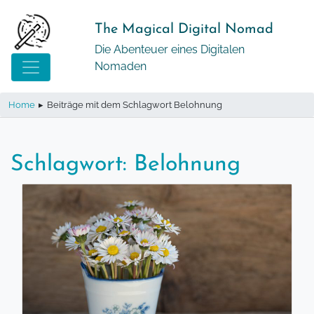
Springe
zum
The Magical Digital Nomad
Inhalt
Die Abenteuer eines Digitalen
Nomaden
Home
▸
Beiträge mit dem Schlagwort Belohnung
Schlagwort:
Belohnung